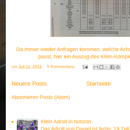
Da immer wieder Anfragen kommen, welche Achs
passt, hier ein Auszug des Klein-Kompl
um
Juli 11, 2012
5 Kommentare:
Neuere Posts
Startseite
Abonnieren
Posts (Atom)
Meistgesehen:
Klein Adroit in horizon
Das Adroit von Daniel ist fertig. 19 Zoll