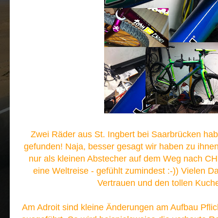
Zwei Räder aus St. Ingbert bei Saarbrücken h
gefunden! Naja, besser gesagt wir haben zu ihnen
nur als kleinen Abstecher auf dem Weg nach CH 
eine Weltreise - gefühlt zumindest :-)) Vielen 
Vertrauen und den tollen Kuch
Am Adroit sind kleine Änderungen am Aufbau Pfli