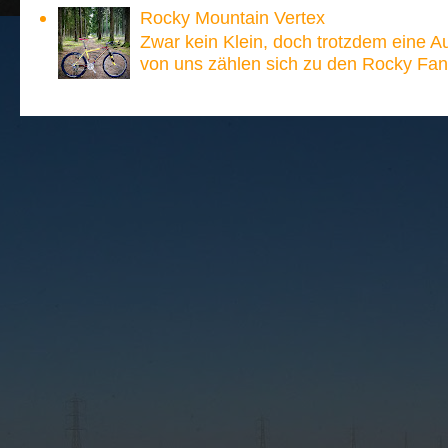
Rocky Mountain Vertex
Zwar kein Klein, doch trotzdem eine A
von uns zählen sich zu den Rocky Fan´