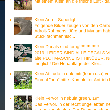
Mit einem Klein an die frische Luft - d
Klein Adroit Superlight
Folgende Bilder zeugen von den Carb
Adroit-Rahmens. Jürg und Myriam hab
Stück fachmännisc...
Klein Decals sind fertig!!!!!!!!!!!!!!!!
2019: LEIDER SIND ALLE DECALS V
alte PLOTMASCINE IST HINÜBER, Nach
möglich! Die Neuauflage der Klei...
Klein Attitude in dolomiti (team usa) v
Einmal "neu" bitte. Kompletter Antrieb
Klein Fervor in nebula green, 19"
Das Fervor, in der recht ungeliebten n
ist uns zugelaufen. Der Rahmen stand