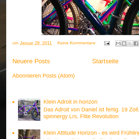
um
Januar 28, 2011
Keine Kommentare:
Neuere Posts
Startseite
Abonnieren
Posts (Atom)
Meistgesehen:
Klein Adroit in horizon
Das Adroit von Daniel ist fertig. 19 Zoll
spinnergy Lrs, Flite Revolution
Klein Attitude Horizon - es wird Frühlin