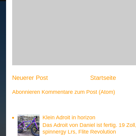
Neuerer Post
Startseite
Abonnieren
Kommentare zum Post (Atom)
Meistgesehen:
Klein Adroit in horizon
Das Adroit von Daniel ist fertig. 19 Zoll
spinnergy Lrs, Flite Revolution