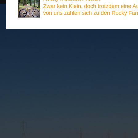
Zwar kein Klein, doch trotzdem eine A
von uns zählen sich zu den Rocky Fan´