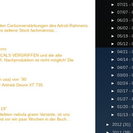
►
07/21 -
►
07/07 -
►
06/23 -
 den Carbonverstärkungen des Adroit-Rahmens.
►
06/02 -
s seltene Stück fachmännisc...
►
05/19 -
►
05/12 -
!!!!!
►
04/21 -
ECALS VERGRIFFEN und die alte
►
04/14 -
achproduktion ist nicht möglich! Die
►
04/07 -
►
03/03 -
am usa) von ´90
►
02/24 -
er Antrieb Deore XT 735.
►
02/17 -
►
01/27 -
►
01/20 -
 19"
liebten nebula green Variante, ist uns
►
01/13 -
d vor ein paar Wochen in der Buch...
►
2012
(31)
►
2011
(38)