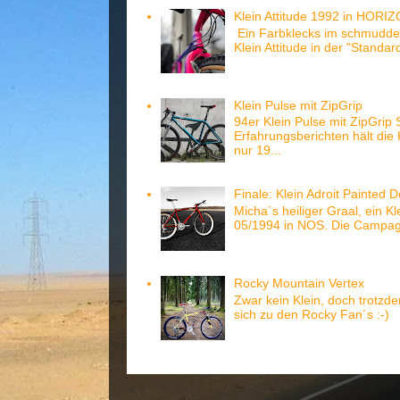
Klein Attitude 1992 in HORI
Ein Farbklecks im schmuddel
Klein Attitude in der "Standar
Klein Pulse mit ZipGrip
94er Klein Pulse mit ZipGrip
Erfahrungsberichten hält di
nur 19...
Finale: Klein Adroit Painted D
Micha´s heiliger Graal, ein Kl
05/1994 in NOS. Die Campagn
Rocky Mountain Vertex
Zwar kein Klein, doch trotzd
sich zu den Rocky Fan´s :-)