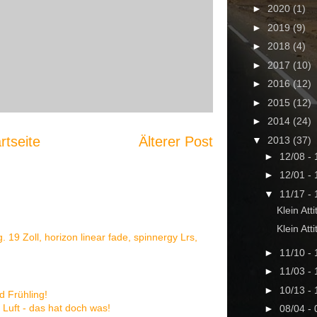
►
2020
(1)
►
2019
(9)
►
2018
(4)
►
2017
(10)
►
2016
(12)
►
2015
(12)
►
2014
(24)
rtseite
Älterer Post
▼
2013
(37)
►
12/08 -
►
12/01 -
▼
11/17 -
Klein Atti
Klein Att
g. 19 Zoll, horizon linear fade, spinnergy Lrs,
►
11/10 -
►
11/03 -
►
10/13 -
rd Frühling!
e Luft - das hat doch was!
►
08/04 -