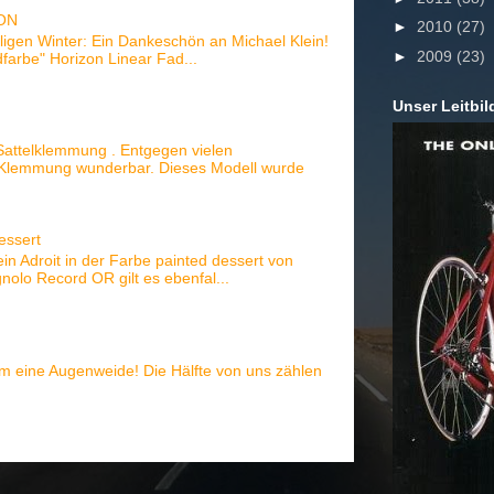
ZON
►
2010
(27)
igen Winter: Ein Dankeschön an Michael Klein!
►
2009
(23)
dfarbe" Horizon Linear Fad...
Unser Leitbil
 Sattelklemmung . Entgegen vielen
e Klemmung wunderbar. Dieses Modell wurde
essert
ein Adroit in der Farbe painted dessert von
olo Record OR gilt es ebenfal...
em eine Augenweide! Die Hälfte von uns zählen