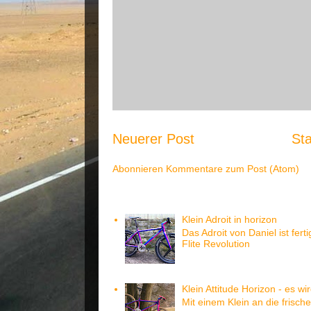
Neuerer Post
Sta
Abonnieren
Kommentare zum Post (Atom)
Meistgesehen:
Klein Adroit in horizon
Das Adroit von Daniel ist ferti
Flite Revolution
Klein Attitude Horizon - es wi
Mit einem Klein an die frisch