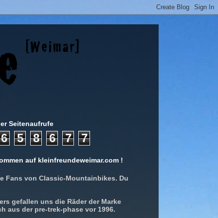
er Seitenaufrufe
6
5
8
6
7
7
lkommen auf kleinfreundeweimar.com !
ße Fans von Classic-Mountainbikes. Du
rs gefallen uns die Räder der Marke
ich aus der pre-trek-phase vor 1996.