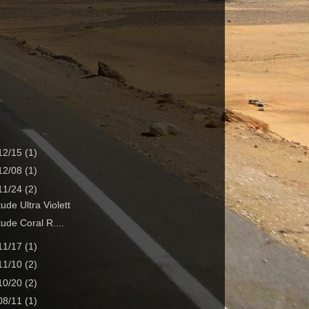
 12/15
(1)
 12/08
(1)
 11/24
(2)
tude Ultra Violett
itude Coral R....
 11/17
(1)
 11/10
(2)
 10/20
(2)
 08/11
(1)