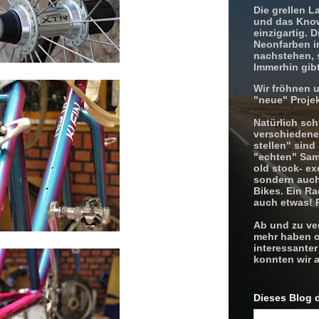
Die grellen 
und das Kno
einzigartig. 
Neonfarben in
nachstehen, s
Immerhin gibt
Wir fröhnen 
"neue" Projek
Natürlich sch
verschiedene
stellen" sind
"echten" Sam
old stock- ex
sondern auch 
Bikes. Ein Ra
auch etwas! 
Ab und zu ver
mehr haben o
interessante
konnten wir a
Dieses Blog