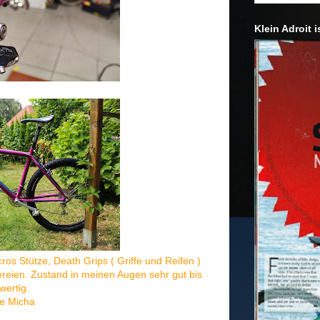
Klein Adroit i
os Stütze, Death Grips ( Griffe und Reifen )
reien. Zustand in meinen Augen sehr gut bis
wertig.
e Micha