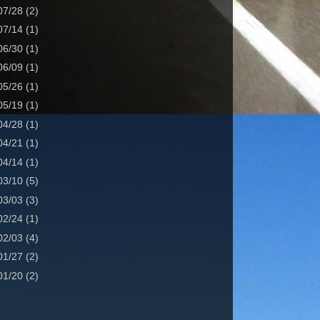
 07/28
(2)
 07/14
(1)
 06/30
(1)
 06/09
(1)
 05/26
(1)
 05/19
(1)
 04/28
(1)
 04/21
(1)
 04/14
(1)
 03/10
(5)
 03/03
(3)
 02/24
(1)
 02/03
(4)
 01/27
(2)
 01/20
(2)