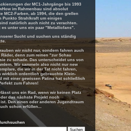
Lackierungen der MC1-Jahrgänge bis 1993
wHow im Rahmenbau sind absolut
Die MC2-Farben, ab 1994, die den grellen
 Punkto Strahlkraft um einiges
ind natürlich auch nicht zu verachten.
 es unter uns ein paar "Metallicfans".
unserer Sucht und suchen uns ständig
te.
rauben wir nicht nur, sondern fahren auch
 Räder, denn zum reinen "zur Schau
 sie zu schade. Das unterscheidet uns von
mlern. Wir sammeln also nicht nur new
emplare, die wir in der Tat nicht fahren,
wirklich ordentlich gebrauchte Klein-
d mit einer gewissen Patina hat schließlich
Perfekt zum Fahren!
lässt uns ein Rad, wenn wir keinen Platz
der das nächste Projekt noch
r ist. Den einen oder anderen Jugendtraum
uch schon erfüllen...
 durchsuchen