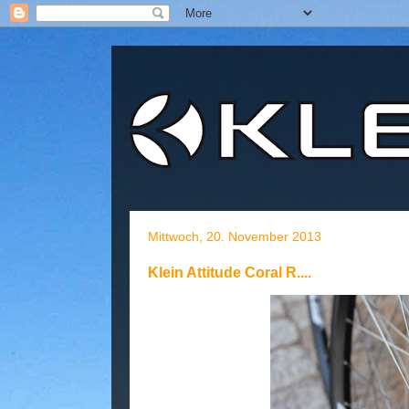
Mittwoch, 20. November 2013
Klein Attitude Coral R....