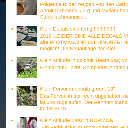
Folgende Bilder zeugen von den Carb
Adroit-Rahmens. Jürg und Myriam hab
Stück fachmännisc...
Klein Decals sind fertig!!!!!!!!!!!!!!!!
2019: LEIDER SIND ALLE DECALS V
alte PLOTMASCINE IST HINÜBER, Nach
möglich! Die Neuauflage der Klei...
Klein Attitude in dolomiti (team usa) v
Einmal "neu" bitte. Kompletter Antrieb
Klein Fervor in nebula green, 19"
Das Fervor, in der recht ungeliebten n
ist uns zugelaufen. Der Rahmen stand
in der Buch...
Klein Attitude 1992 in HORIZON
Ein Farbklecks im schmuddeligen Win