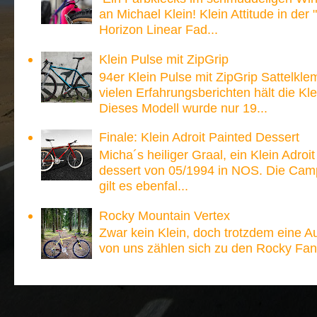
an Michael Klein! Klein Attitude in der
Horizon Linear Fad...
Klein Pulse mit ZipGrip
94er Klein Pulse mit ZipGrip Sattelk
vielen Erfahrungsberichten hält die 
Dieses Modell wurde nur 19...
Finale: Klein Adroit Painted Dessert
Micha´s heiliger Graal, ein Klein Adroi
dessert von 05/1994 in NOS. Die Ca
gilt es ebenfal...
Rocky Mountain Vertex
Zwar kein Klein, doch trotzdem eine A
von uns zählen sich zu den Rocky Fan´